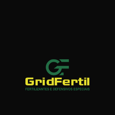
quer época do ano.
 3,00% p/p 30,00 g/L
o Total (COT)* 24,00% p/p 242,00 g/L
g/ml
gua.
 1000L
 Hidróxido de Potássio, Ácido Fosfórico e Água.
ncias Húmicas TURFA.
: Fluido em Suspensão Heterogênea.
olvente: 50 ml/ L-1
40
e Fertirrigação